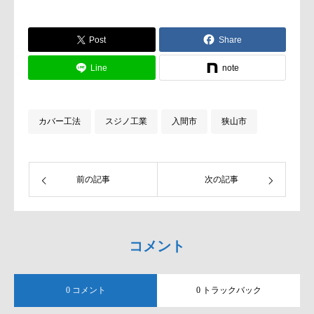
住まいの状態に合わせた最適な塗料・工
法をご提案いたします。
Post
Share
Line
note
カバー工法
スジノ工業
入間市
狭山市
前の記事
次の記事
コメント
0 コメント
0 トラックバック